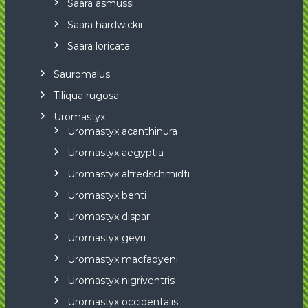
Saara asmussi
Saara hardwickii
Saara loricata
Sauromalus
Tiliqua rugosa
Uromastyx
Uromastyx acanthinura
Uromastyx aegyptia
Uromastyx alfredschmidti
Uromastyx benti
Uromastyx dispar
Uromastyx geyri
Uromastyx macfadyeni
Uromastyx nigriventris
Uromastyx occidentalis