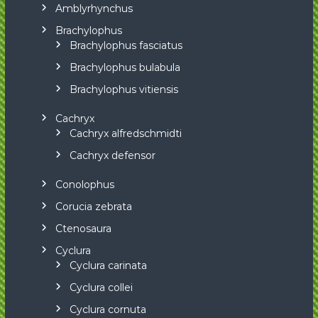
Amblyrhynchus
Brachylophus
Brachylophus fasciatus
Brachylophus bulabula
Brachylophus vitiensis
Cachryx
Cachryx alfredschmidti
Cachryx defensor
Conolophus
Corucia zebrata
Ctenosaura
Cyclura
Cyclura carinata
Cyclura collei
Cyclura cornuta