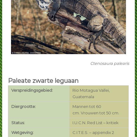
p
p
G
G
r
o
r
e
o
n
e
e
L
n
e
e
g
L
u
a
Ctenosaura palearis
e
n
g
e
u
n
Paleate zwarte leguaan
a
Verspreidingsgebied:
Rio Motagua Vallei,
n
Guatemala
e
Diergrootte:
Mannen tot 60
n
cm.
Vrouwen tot 50 cm.
Status:
I.U.C.N. Red List – kritiek
Wetgeving:
C.I.T.E.S. – appendix 2