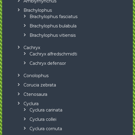
Amblyrhynchus
Brachylophus
Brachylophus fasciatus
Brachylophus bulabula
Brachylophus vitiensis
Cachryx
Cachryx alfredschmidti
Cachryx defensor
Conolophus
Corucia zebrata
Ctenosaura
Cyclura
Cyclura carinata
Cyclura collei
Cyclura cornuta