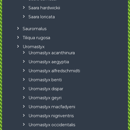
Saara hardwickii
Saara loricata
Sauromalus
Tiliqua rugosa
Uromastyx
Uromastyx acanthinura
Uromastyx aegyptia
Uromastyx alfredschmidti
Uromastyx benti
Uromastyx dispar
Uromastyx geyri
Uromastyx macfadyeni
Uromastyx nigriventris
Uromastyx occidentalis