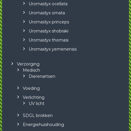
Uromastyx ocellata
Uromastyx ornata
Uromastyx princeps
Uromastyx shobraki
Uromastyx thomasi
Uromastyx yemenensis
Verzorging
Medisch
Dierenartsen
Voeding
Verlichting
UV licht
SDGL brokken
Energiehuishouding