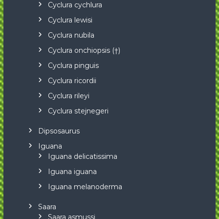
Cyclura cychlura
Cyclura lewisi
Cyclura nubila
Cyclura onchiopsis (†)
Cyclura pinguis
Cyclura ricordii
Cyclura rileyi
Cyclura stejnegeri
Dipsosaurus
Iguana
Iguana delicatissima
Iguana iguana
Iguana melanoderma
Saara
Saara asmussi