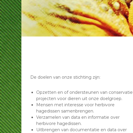
p
o
G
e
r
p
o
G
e
r
n
o
e
e
n
L
e
e
L
g
e
u
g
De doelen van onze stichting zijn:
a
u
n
a
n
e
Opzetten en of ondersteunen van conservatie
e
projecten voor dieren uit onze doelgroep.
n
n
Mensen met interesse voor herbivore
hagedissen samenbrengen.
Verzamelen van data en informatie over
herbivore hagedissen.
Uitbrengen van documentatie en data over