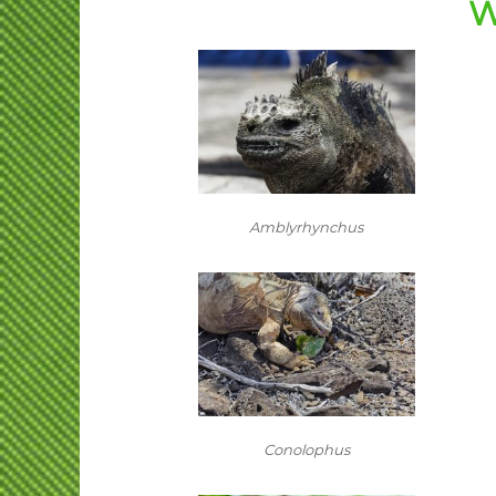
W
Amblyrhynchus
Conolophus