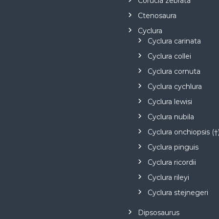
Corucia zebrata
Ctenosaura
Cyclura
Cyclura carinata
Cyclura collei
Cyclura cornuta
Cyclura cychlura
Cyclura lewisi
Cyclura nubila
Cyclura onchiopsis (†
Cyclura pinguis
Cyclura ricordii
Cyclura rileyi
Cyclura stejnegeri
Dipsosaurus