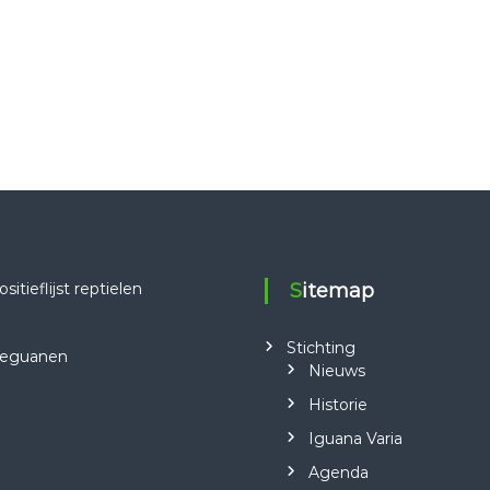
tieflijst reptielen
Sitemap
Stichting
 leguanen
Nieuws
Historie
Iguana Varia
Agenda