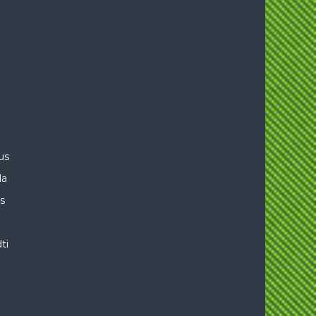
us
la
is
ti