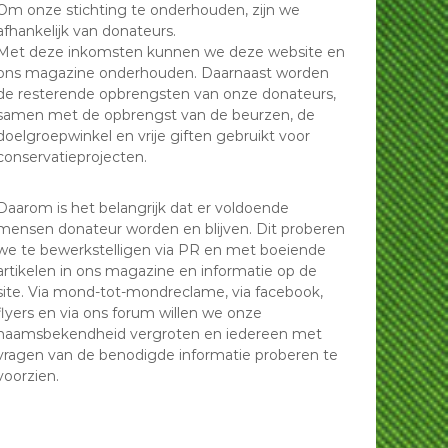
Om onze stichting te onderhouden, zijn we
afhankelijk van donateurs.
Met deze inkomsten kunnen we deze website en
ons magazine onderhouden. Daarnaast worden
de resterende opbrengsten van onze donateurs,
samen met de opbrengst van de beurzen, de
doelgroepwinkel en vrije giften gebruikt voor
conservatieprojecten.
Daarom is het belangrijk dat er voldoende
mensen donateur worden en blijven. Dit proberen
we te bewerkstelligen via PR en met boeiende
artikelen in ons magazine en informatie op de
site. Via mond-tot-mondreclame, via facebook,
flyers en via ons forum willen we onze
naamsbekendheid vergroten en iedereen met
vragen van de benodigde informatie proberen te
voorzien.