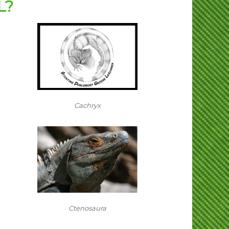
L?
Cachryx
Ctenosaura