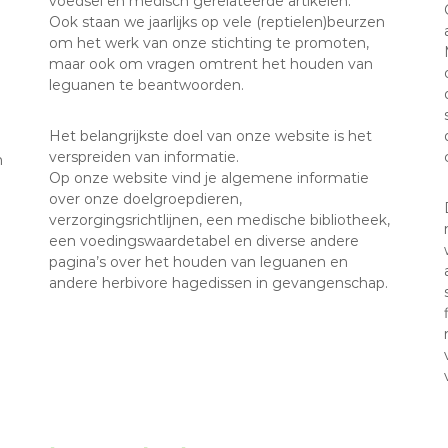
voedsel en medisch gerelateerde artikelen.
Ook staan we jaarlijks op vele (reptielen)beurzen
om het werk van onze stichting te promoten,
maar ook om vragen omtrent het houden van
leguanen te beantwoorden.
Het belangrijkste doel van onze website is het
verspreiden van informatie.
n
Op onze website vind je algemene informatie
over onze doelgroepdieren,
verzorgingsrichtlijnen, een medische bibliotheek,
een voedingswaardetabel en diverse andere
pagina’s over het houden van leguanen en
andere herbivore hagedissen in gevangenschap.