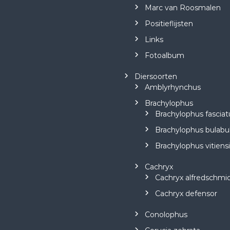
Marc van Roosmalen
Positieflijsten
Links
Fotoalbum
Diersoorten
Amblyrhynchus
Brachylophus
Brachylophus fasciat
Brachylophus bulabu
Brachylophus vitiens
Cachryx
Cachryx alfredschmid
Cachryx defensor
Conolophus