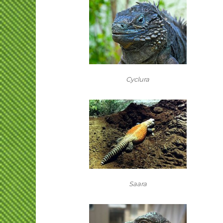
Cyclura
Saara