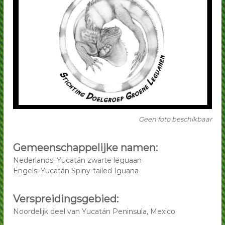
p
p
G
G
r
o
r
e
o
n
e
e
L
n
e
e
g
L
u
a
e
n
g
Geen foto beschikbaar
e
u
n
a
Gemeenschappelijke namen:
n
Nederlands: Yucatán zwarte leguaan
e
Engels: Yucatán Spiny-tailed Iguana
n
Verspreidingsgebied:
Noordelijk deel van Yucatán Peninsula, Mexico