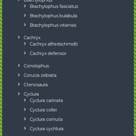
Brachylophus
Brachylophus fasciatus
Brachylophus bulabula
Brachylophus vitiensis
Cachryx
Cachryx alfredschmidti
Cachryx defensor
Conolophus
Corucia zebrata
Ctenosaura
Cyclura
Cyclura carinata
Cyclura collei
Cyclura cornuta
Cyclura cychlura