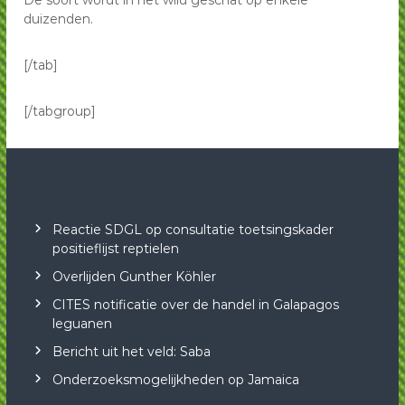
De soort wordt in het wild geschat op enkele
duizenden.
[/tab]
[/tabgroup]
Reactie SDGL op consultatie toetsingskader
positieflijst reptielen
Overlijden Gunther Köhler
CITES notificatie over de handel in Galapagos
leguanen
Bericht uit het veld: Saba
Onderzoeksmogelijkheden op Jamaica