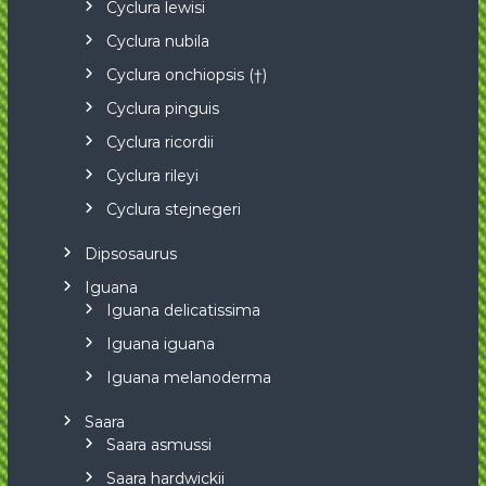
Cyclura lewisi
Cyclura nubila
Cyclura onchiopsis (†)
Cyclura pinguis
Cyclura ricordii
Cyclura rileyi
Cyclura stejnegeri
Dipsosaurus
Iguana
Iguana delicatissima
Iguana iguana
Iguana melanoderma
Saara
Saara asmussi
Saara hardwickii