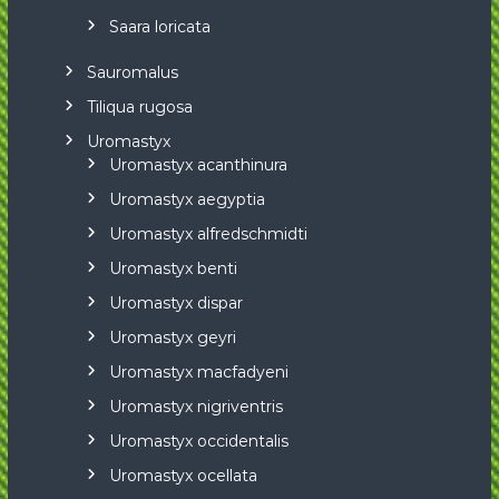
Saara loricata
Sauromalus
Tiliqua rugosa
Uromastyx
Uromastyx acanthinura
Uromastyx aegyptia
Uromastyx alfredschmidti
Uromastyx benti
Uromastyx dispar
Uromastyx geyri
Uromastyx macfadyeni
Uromastyx nigriventris
Uromastyx occidentalis
Uromastyx ocellata