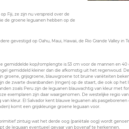
 Fiji, ze zijn nu verspreid over de
 die de groene leguanen hebben op de
re gevestigd op Oahu, Maui, Hawaii, de Rio Grande Valley in Tex
 De gemiddelde kop/romplengte is 53 cm voor de mannen en 4
 regel gemiddeld kleiner dan die afkomstig uit het regenwoud. 
zijn groene, grijsgroene, blauwgroene tot bruine variëteiten be
jn de zwarte dwarsbanden (ringen) op de staart, die ook op he
 landen zoals Peru zijn de leguanen blauwachtig van kleur met f
s roze exemplaren zijn daar waargenomen. De westelijke regio va
van kleur. El Salvador kent blauwe leguanen als pasgeborenen e
anden) komt een grijskleurige groene leguaan voor.
imitief zintuig wat het derde oog (pariëtale oog) wordt geno
elpt de leguaan eventueel gevaar van bovenaf te herkennen.