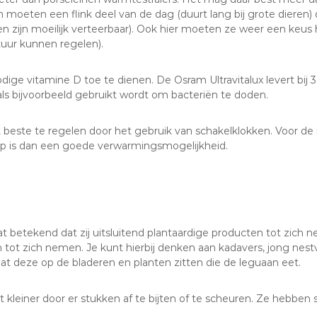
eten een flink deel van de dag (duurt lang bij grote dieren) de
en zijn moeilijk verteerbaar). Ook hier moeten ze weer een keu
ur kunnen regelen).
nodige vitamine D toe te dienen. De Osram Ultravitalux levert bi
ls bijvoorbeeld gebruikt wordt om bacteriën te doden.
het beste te regelen door het gebruik van schakelklokken. Voor
mp is dan een goede verwarmingsmogelijkheid.
at betekend dat zij uitsluitend plantaardige producten tot zich
n tot zich nemen. Je kunt hierbij denken aan kadavers, jong ne
at deze op de bladeren en planten zitten die de leguaan eet.
kleiner door er stukken af te bijten of te scheuren. Ze hebben