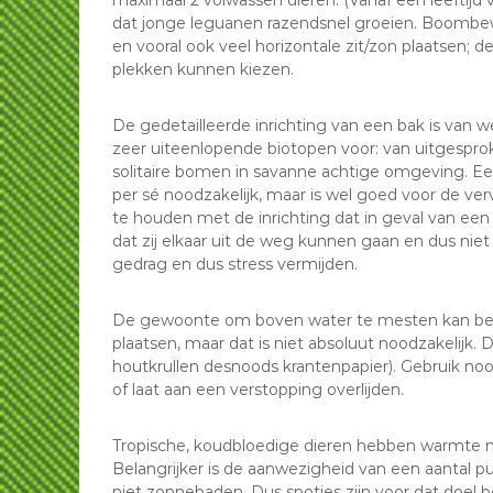
maximaal 2 volwassen dieren. (Vanaf een leeftijd 
dat jonge leguanen razendsnel groeien. Boombe
en vooral ook veel horizontale zit/zon plaatsen; d
plekken kunnen kiezen.
De gedetailleerde inrichting van een bak is van w
zeer uiteenlopende biotopen voor: van uitgespro
solitaire bomen in savanne achtige omgeving. Ee
per sé noodzakelijk, maar is wel goed voor de ver
te houden met de inrichting dat in geval van een 
dat zij elkaar uit de weg kunnen gaan en dus niet 
gedrag en dus stress vermijden.
De gewoonte om boven water te mesten kan be
plaatsen, maar dat is niet absoluut noodzakelijk. 
houtkrullen desnoods krantenpapier). Gebruik nooi
of laat aan een verstopping overlijden.
Tropische, koudbloedige dieren hebben warmte n
Belangrijker is de aanwezigheid van een aantal
niet zonnebaden. Dus spotjes zijn voor dat doel