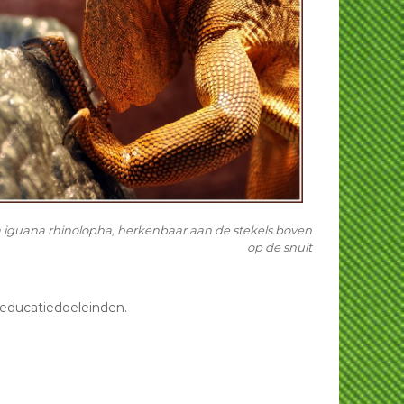
 iguana rhinolopha, herkenbaar aan de stekels boven
op de snuit
 educatiedoeleinden.