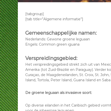
p
o
G
e
r
p
[tabgroup]
o
G
[tab title=”Algemene informatie”]
e
r
n
o
Gemeenschappelijke namen:
e
e
Nederlands: Gewone groene leguaan
n
L
Engels: Common green iguana
e
e
L
g
e
Verspreidingsgebied:
u
g
Het verspreidingsgebied strekt zich uit van Mexi
a
u
Amerika (tot Zuid-Brazilië en Paraguay). Verder kom
n
a
Curaçao, de Maagdeneilanden, St. Croix, St. John,
n
e
Island, Tortola, Peter Island, Guana Island en Saba
e
n
n
De groene leguaan als invasieve soort:
Op diverse eilanden in het Caribisch gebied vor
voor de inheemse leguanen.