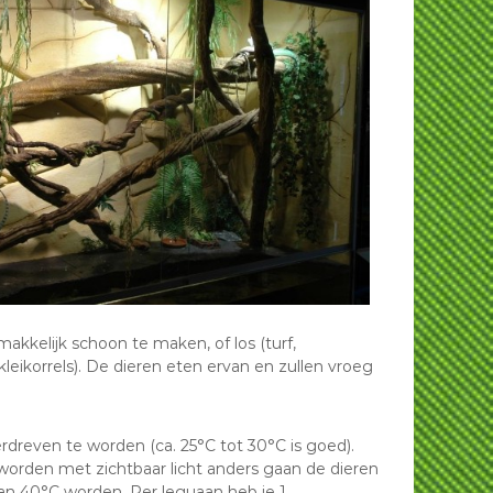
akkelijk schoon te maken, of los (turf,
leikorrels). De dieren eten ervan en zullen vroeg
reven te worden (ca. 25°C tot 30°C is goed).
orden met zichtbaar licht anders gaan de dieren
dan 40°C worden. Per leguaan heb je 1