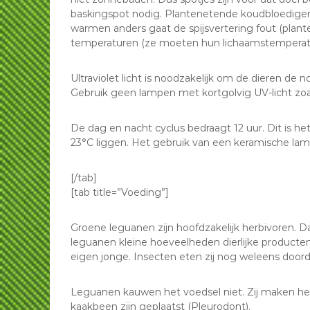
baskingspot nodig. Plantenetende koudbloedigen mo
warmen anders gaat de spijsvertering fout (plant
temperaturen (ze moeten hun lichaamstemperatu
Ultraviolet licht is noodzakelijk om de dieren de 
Gebruik geen lampen met kortgolvig UV-licht zoa
De dag en nacht cyclus bedraagt 12 uur. Dit is 
23°C liggen. Het gebruik van een keramische la
[/tab]
[tab title=”Voeding”]
Groene leguanen zijn hoofdzakelijk herbivoren. D
leguanen kleine hoeveelheden dierlijke producte
eigen jonge. Insecten eten zij nog weleens doord
Leguanen kauwen het voedsel niet. Zij maken het 
kaakbeen zijn geplaatst (Pleurodont).