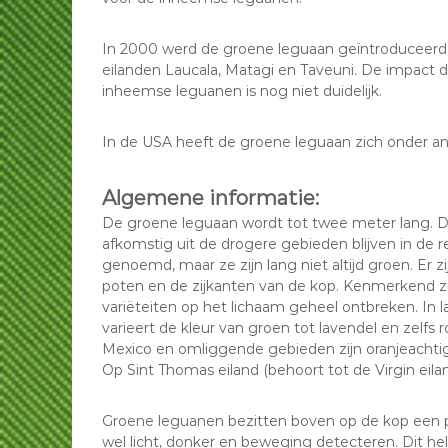
In 2000 werd de groene leguaan geïntroduceerd op
eilanden Laucala, Matagi en Taveuni. De impact
inheemse leguanen is nog niet duidelijk.
In de USA heeft de groene leguaan zich onder ande
Algemene informatie:
De groene leguaan wordt tot twee meter lang.
afkomstig uit de drogere gebieden blijven in de
genoemd, maar ze zijn lang niet altijd groen. Er 
poten en de zijkanten van de kop. Kenmerkend zi
variëteiten op het lichaam geheel ontbreken. In
varieert de kleur van groen tot lavendel en zelf
Mexico en omliggende gebieden zijn oranjeachtig 
Op Sint Thomas eiland (behoort tot de Virgin eil
Groene leguanen bezitten boven op de kop een pr
wel licht, donker en beweging detecteren. Dit h