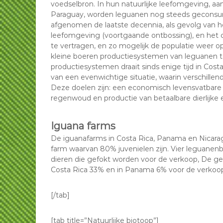
voedselbron. In hun natuurlijke leefomgeving, aa
Paraguay, worden leguanen nog steeds geconsum
afgenomen de laatste decennia, als gevolg van 
leefomgeving (voortgaande ontbossing), en het 
te vertragen, en zo mogelijk de populatie weer op 
kleine boeren productiesystemen van leguanen t
productiesystemen draait sinds enige tijd in Costa
van een evenwichtige situatie, waarin verschillend
Deze doelen zijn: een economisch levensvatbare 
regenwoud en productie van betaalbare dierlijke e
Iguana farms
De iguanafarms in Costa Rica, Panama en Nicar
farm waarvan 80% juvenielen zijn. Vier leguanenb
dieren die gefokt worden voor de verkoop, De g
Costa Rica 33% en in Panama 6% voor de verkoop
[/tab]
[tab title=”Natuurlijke biotoop”]