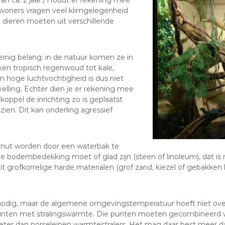
van ca. 2 jaar.) Houdt er rekening mee
woners vragen veel klimgelegenheid
e dieren moeten uit verschillende
einig belang: in de natuur komen ze in
ken tropisch regenwoud tot kale,
n hoge luchtvochtigheid is dus niet
velling. Echter dien je er rekening mee
koppel de inrichting zo is geplaatst
zien. Dit kan onderling agressief
nut worden door een waterbak te
De bodembedekking moet of glad zijn (steen of linoleum), dat is m
t grofkorrelige harde materialen (grof zand, kiezel of gebakken k
odig, maar de algemene omgevingstemperatuur hoeft niet overd
 punten met stralingswarmte. Die punten moeten gecombineerd w
 beter dan porseleinen warmtestralers. Het mag daar best meer 