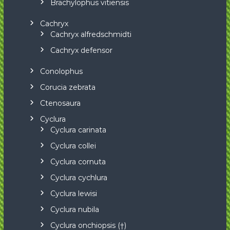
Brachylophus vitiensis
Cachryx
Cachryx alfredschmidti
Cachryx defensor
Conolophus
Corucia zebrata
Ctenosaura
Cyclura
Cyclura carinata
Cyclura collei
Cyclura cornuta
Cyclura cychlura
Cyclura lewisi
Cyclura nubila
Cyclura onchiopsis (†)