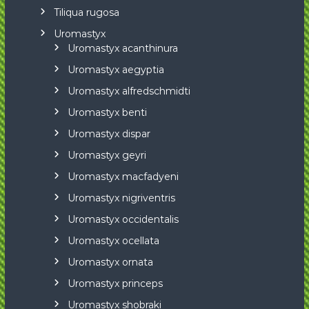
Tiliqua rugosa
Uromastyx
Uromastyx acanthinura
Uromastyx aegyptia
Uromastyx alfredschmidti
Uromastyx benti
Uromastyx dispar
Uromastyx geyri
Uromastyx macfadyeni
Uromastyx nigriventris
Uromastyx occidentalis
Uromastyx ocellata
Uromastyx ornata
Uromastyx princeps
Uromastyx shobraki