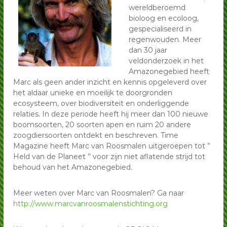
p
wereldberoemd
p
G
bioloog en ecoloog,
G
r
gespecialiseerd in
o
r
regenwouden. Meer
e
o
n
dan 30 jaar
e
e
veldonderzoek in het
L
n
Amazonegebied heeft
e
Marc als geen ander inzicht en kennis opgeleverd over
e
g
het aldaar unieke en moeilijk te doorgronden
L
u
ecosysteem, over biodiversiteit en onderliggende
a
e
n
relaties. In deze periode heeft hij meer dan 100 nieuwe
g
e
boomsoorten, 20 soorten apen en ruim 20 andere
u
n
zoogdiersoorten ontdekt en beschreven. Time
a
Magazine heeft Marc van Roosmalen uitgeroepen tot ”
n
Held van de Planeet ” voor zijn niet aflatende strijd tot
behoud van het Amazonegebied.
e
n
Meer weten over Marc van Roosmalen? Ga naar
http://www.marcvanroosmalenstichting.org