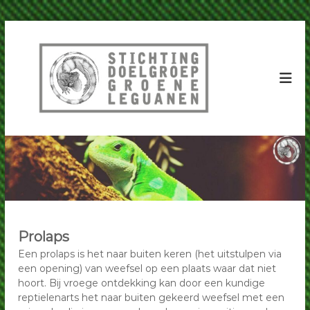
G
a
S
S
D
n
t
G
a
i
L
a
c
|
r
S
h
d
t
t
e
i
i
c
i
h
n
n
t
h
g
i
o
D
n
u
g
o
d
D
e
o
Prolaps
l
e
l
Een prolaps is het naar buiten keren (het uitstulpen via
g
g
een opening) van weefsel op een plaats waar dat niet
r
r
hoort. Bij vroege ontdekking kan door een kundige
o
o
reptielenarts het naar buiten gekeerd weefsel met een
e
e