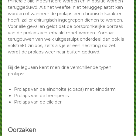
minerale olie ingesmeerd worden en in positie worden
p
p
teruggeduwd. Als het weefsel niet teruggeplaatst kan
G
G
r
worden of wanneer de prolaps een chronisch karakter
o
heeft, zal er chirurgisch ingegrepen dienen te worden.
r
e
Voor alle gevallen geldt dat de oorspronkelijke oorzaak
o
n
van de prolaps achterhaald moet worden. Zomaar
e
e
terugduwen van welk uitgestulpt onderdeel dan ook is
L
n
volstrekt zinloos, zelfs als je er een hechting op zet
e
e
g
wordt de prolaps weer naar buiten geduwd.
L
u
a
e
Bij de leguaan kent men drie verschillende typen
n
g
e
prolaps:
u
n
a
Prolaps van de eindholte (cloaca) met einddarm
n
Prolaps van de hemipenis
e
Prolaps van de eileider
n
Oorzaken