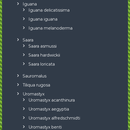
Iguana
Iguana delicatissima
Iguana iguana
Iguana melanoderma
Saara
Saara asmussi
Saara hardwickii
Saara loricata
Sauromalus
Tiliqua rugosa
Uromastyx
Uromastyx acanthinura
Uromastyx aegyptia
Uromastyx alfredschmidti
Uromastyx benti