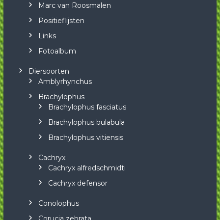
Marc van Roosmalen
Positieflijsten
Links
Fotoalbum
Diersoorten
Amblyrhynchus
Brachylophus
Brachylophus fasciatus
Brachylophus bulabula
Brachylophus vitiensis
Cachryx
Cachryx alfredschmidti
Cachryx defensor
Conolophus
Corucia zebrata