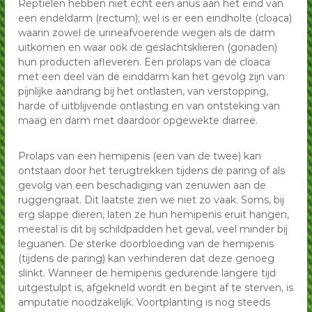
Reptielen hebben niet echt een anus aan het eind van
een endeldarm (rectum); wel is er een eindholte (cloaca)
waarin zowel de urineafvoerende wegen als de darm
uitkomen en waar ook de geslachtsklieren (gonaden)
hun producten afleveren. Een prolaps van de cloaca
met een deel van de einddarm kan het gevolg zijn van
pijnlijke aandrang bij het ontlasten, van verstopping,
harde of uitblijvende ontlasting en van ontsteking van
maag en darm met daardoor opgewekte diarree.
Prolaps van een hemipenis (een van de twee) kan
ontstaan door het terugtrekken tijdens de paring of als
gevolg van een beschadiging van zenuwen aan de
ruggengraat. Dit laatste zien we niet zo vaak. Soms, bij
erg slappe dieren, laten ze hun hemipenis eruit hangen,
meestal is dit bij schildpadden het geval, veel minder bij
leguanen. De sterke doorbloeding van de hemipenis
(tijdens de paring) kan verhinderen dat deze genoeg
slinkt. Wanneer de hemipenis gedurende langere tijd
uitgestulpt is, afgekneld wordt en begint af te sterven, is
amputatie noodzakelijk. Voortplanting is nog steeds