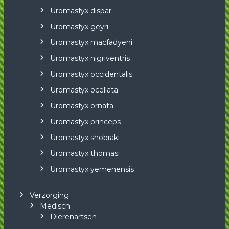
Uromastyx dispar
Uromastyx geyri
Uromastyx macfadyeni
Uromastyx nigriventris
Uromastyx occidentalis
Uromastyx ocellata
Uromastyx ornata
Uromastyx princeps
Uromastyx shobraki
Uromastyx thomasi
Uromastyx yemenensis
Verzorging
Medisch
Dierenartsen