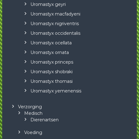
Uromastyx geyri
Uromastyx macfadyeni
Uromastyx nigriventris
Uromastyx occidentalis
Uromastyx ocellata
Uromastyx ornata
Uromastyx princeps
Uromastyx shobraki
Uromastyx thomasi
Uromastyx yemenensis
Verzorging
Medisch
Dierenartsen
Voeding