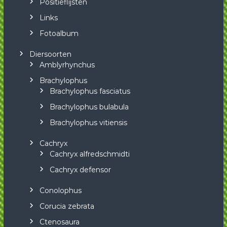
Positieflijsten
Links
Fotoalbum
Diersoorten
Amblyrhynchus
Brachylophus
Brachylophus fasciatus
Brachylophus bulabula
Brachylophus vitiensis
Cachryx
Cachryx alfredschmidti
Cachryx defensor
Conolophus
Corucia zebrata
Ctenosaura