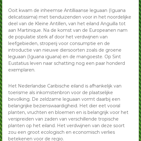
p
p
G
Ooit kwam de inheemse Antilliaanse leguaan (Iguana
G
r
delicatissima) met tienduizenden voor in het noordelijke
o
r
deel van de Kleine Antillen, van het eiland Anguilla tot
e
o
aan Martinique. Na de komst van de Europeanen nam
n
e
e
de populatie sterk af door het verdwijnen van
L
leefgebieden, stroperij voor consumptie en de
n
e
introductie van nieuwe diersoorten zoals de groene
e
g
leguaan (Iguana iguana) en de mangoeste. Op Sint
L
u
Eustatius leven naar schatting nog een paar honderd
a
e
exemplaren.
n
g
e
u
n
Het Nederlandse Caribische eiland is afhankelijk van
a
toerisme als inkomstenbron voor de plaatselijke
n
bevolking. De zeldzame leguaan vormt daarbij een
e
belangrijke bezienswaardigheid. Het dier eet vooral
n
planten, vruchten en bloemen en is belangrijk voor het
verspreiden van zaden van verschillende tropische
planten op het eiland. Het verdwijnen van deze soort
zou een groot ecologisch en economisch verlies
betekenen voor de regio.