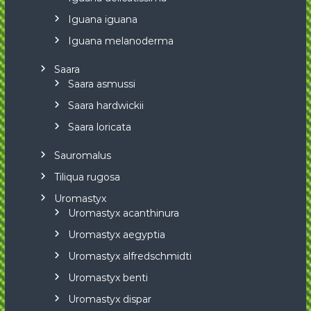
Iguana iguana
Iguana melanoderma
Saara
Saara asmussi
Saara hardwickii
Saara loricata
Sauromalus
Tiliqua rugosa
Uromastyx
Uromastyx acanthinura
Uromastyx aegyptia
Uromastyx alfredschmidti
Uromastyx benti
Uromastyx dispar