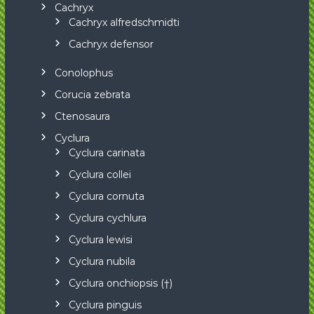
Cachryx
Cachryx alfredschmidti
Cachryx defensor
Conolophus
Corucia zebrata
Ctenosaura
Cyclura
Cyclura carinata
Cyclura collei
Cyclura cornuta
Cyclura cychlura
Cyclura lewisi
Cyclura nubila
Cyclura onchiopsis (†)
Cyclura pinguis