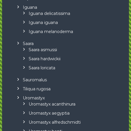
Iguana
Iguana delicatissima
Iguana iguana
Iguana melanoderma
Saara
Saara asmussi
Saara hardwickii
Saara loricata
Sauromalus
Tiliqua rugosa
Uromastyx
Uromastyx acanthinura
Uromastyx aegyptia
Uromastyx alfredschmidti