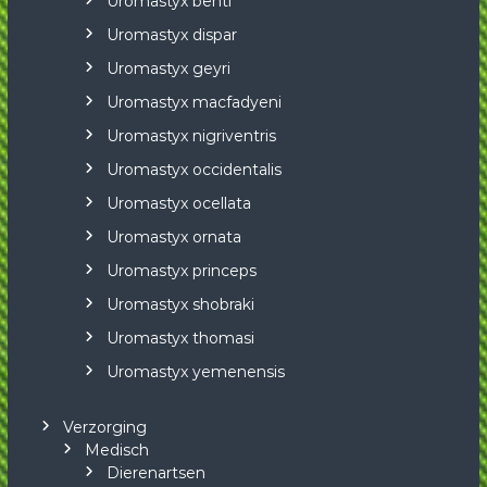
Uromastyx benti
Uromastyx dispar
Uromastyx geyri
Uromastyx macfadyeni
Uromastyx nigriventris
Uromastyx occidentalis
Uromastyx ocellata
Uromastyx ornata
Uromastyx princeps
Uromastyx shobraki
Uromastyx thomasi
Uromastyx yemenensis
Verzorging
Medisch
Dierenartsen