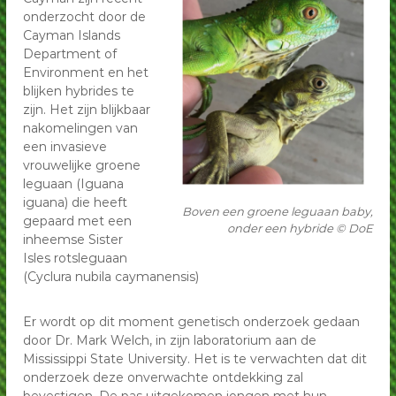
p
onderzocht door de
p
G
Cayman Islands
G
r
Department of
o
r
e
Environment en het
o
n
blijken hybrides te
e
e
zijn. Het zijn blijkbaar
L
n
nakomelingen van
e
e
een invasieve
g
vrouwelijke groene
L
u
a
leguaan (Iguana
e
n
iguana) die heeft
g
Boven een groene leguaan baby,
e
gepaard met een
onder een hybride © DoE
u
n
inheemse Sister
a
Isles rotsleguaan
n
(Cyclura nubila caymanensis)
e
n
Er wordt op dit moment genetisch onderzoek gedaan
door Dr. Mark Welch, in zijn laboratorium aan de
Mississippi State University. Het is te verwachten dat dit
onderzoek deze onverwachte ontdekking zal