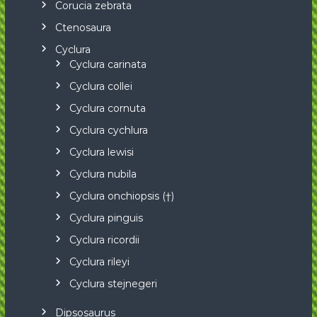
Corucia zebrata
Ctenosaura
Cyclura
Cyclura carinata
Cyclura collei
Cyclura cornuta
Cyclura cychlura
Cyclura lewisi
Cyclura nubila
Cyclura onchiopsis (†)
Cyclura pinguis
Cyclura ricordii
Cyclura rileyi
Cyclura stejnegeri
Dipsosaurus