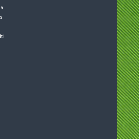
la
is
ti