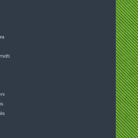
ra
midti
ni
is
lis