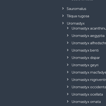
Sauromalus
Tiliqua rugosa
Uromastyx
Uromastyx acanthinu
Uromastyx aegyptia
Uromastyx alfredsch
Uromastyx benti
Uromastyx dispar
Uromastyx geyri
Uromastyx macfadye
Uromastyx nigriventr
Uromastyx occidenta
Uromastyx ocellata
Uromastyx ornata