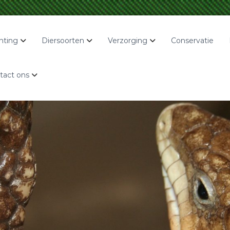
hting
Diersoorten
Verzorging
Conservatie
tact ons