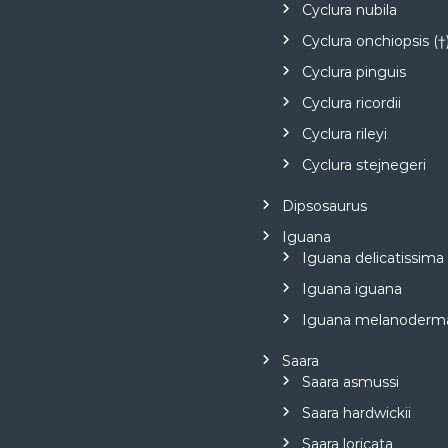
Cyclura nubila
Cyclura onchiopsis (†
Cyclura pinguis
Cyclura ricordii
Cyclura rileyi
Cyclura stejnegeri
Dipsosaurus
Iguana
Iguana delicatissima
Iguana iguana
Iguana melanoderm
Saara
Saara asmussi
Saara hardwickii
Saara loricata