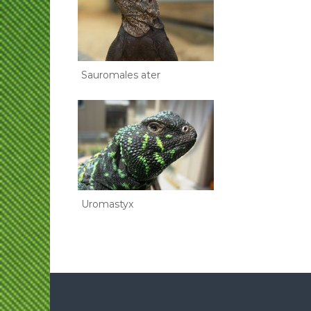
Sauromales ater
Uromastyx