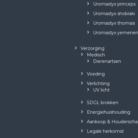
Uromastyx princeps
Uromastyx shobraki
Uromastyx thomasi
Uromastyx yemenen
Verzorging
Medisch
Dierenartsen
Voeding
Verlichting
UV licht
SDGL brokken
Energiehuishouding
Aankoop & Houderscha
Legale herkomst