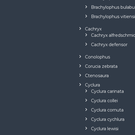
Brachylophus bulabu
Brachylophus vitiens
Cachryx
Cachryx alfredschmid
Cachryx defensor
Conolophus
Corucia zebrata
Ctenosaura
Cyclura
Cyclura carinata
Cyclura collei
Cyclura cornuta
Cyclura cychlura
Cyclura lewisi