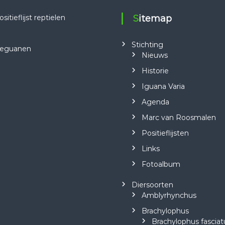
tieflijst reptielen
Sitemap
Stichting
 leguanen
Nieuws
Historie
Iguana Varia
Agenda
Marc van Roosmalen
Positieflijsten
Links
Fotoalbum
Diersoorten
Amblyrhynchus
Brachylophus
Brachylophus fasciat