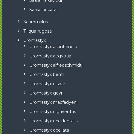
Saara hardwickii
Saara loricata
Sauromalus
Tiliqua rugosa
Uromastyx
Uromastyx acanthinura
Uromastyx aegyptia
Uromastyx alfredschmidti
Uromastyx benti
Uromastyx dispar
Uromastyx geyri
Uromastyx macfadyeni
Uromastyx nigriventris
Uromastyx occidentalis
Uromastyx ocellata