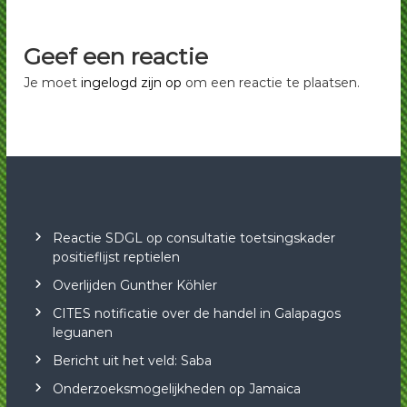
p
p
G
G
r
Geef een reactie
o
r
e
Je moet
ingelogd zijn op
om een reactie te plaatsen.
o
n
e
e
L
n
e
e
g
L
u
a
e
n
g
e
u
n
Reactie SDGL op consultatie toetsingskader
positieflijst reptielen
a
n
Overlijden Gunther Köhler
e
CITES notificatie over de handel in Galapagos
n
leguanen
Bericht uit het veld: Saba
Onderzoeksmogelijkheden op Jamaica