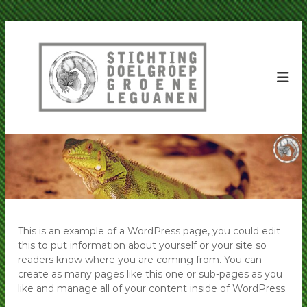
G
a
S
S
D
n
t
G
a
i
L
a
c
|
r
S
h
d
t
t
e
i
i
c
i
h
n
n
t
h
g
i
o
D
n
u
g
o
d
D
e
o
This is an example of a WordPress page, you could edit
l
e
this to put information about yourself or your site so
l
g
readers know where you are coming from. You can
g
r
create as many pages like this one or sub-pages as you
r
o
o
like and manage all of your content inside of WordPress.
e
e