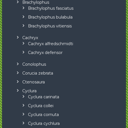
Brachylophus
Brachylophus fasciatus
Brachylophus bulabula
Brachylophus vitiensis
Cachryx
Cachryx alfredschmidti
Cachryx defensor
Conolophus
Corucia zebrata
Ctenosaura
Cyclura
Cyclura carinata
Cyclura collei
Cyclura cornuta
Cyclura cychlura