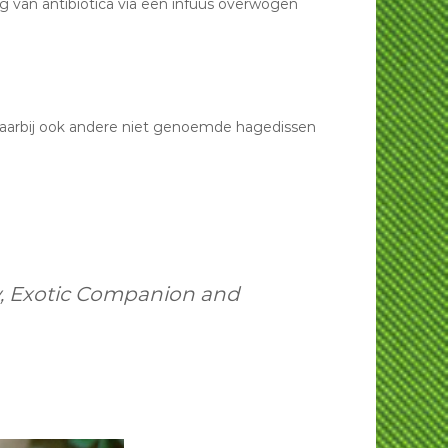
 van antibiotica via een infuus overwogen
n waarbij ook andere niet genoemde hagedissen
ry, Exotic Companion and