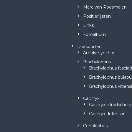
Marc van Roosmalen
Positieflijsten
Links
Fotoalbum
Diersoorten
Amblyrhynchus
Brachylophus
Brachylophus fasciat
Brachylophus bulabu
Brachylophus vitiens
Cachryx
Cachryx alfredschmid
Cachryx defensor
Conolophus