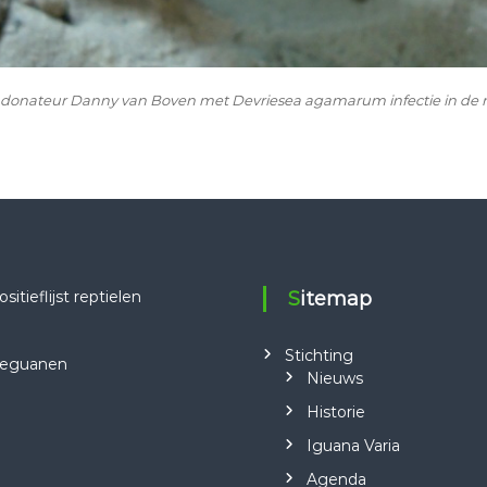
 donateur Danny van Boven met Devriesea agamarum infectie in de 
tieflijst reptielen
Sitemap
Stichting
 leguanen
Nieuws
Historie
Iguana Varia
Agenda