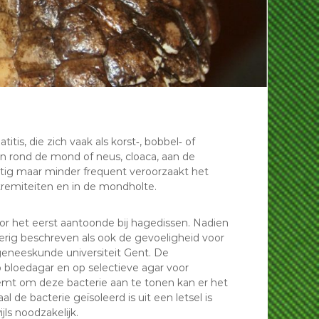
is, die zich vaak als korst‐, bobbel‐ of
n rond de mond of neus, cloaca, aan de
atig maar minder frequent veroorzaakt het
remiteiten en in de mondholte.
oor het eerst aantoonde bij hagedissen. Nadien
erig beschreven als ook de gevoeligheid voor
rgeneeskunde universiteit Gent. De
p bloedagar en op selectieve agar voor
mt om deze bacterie aan te tonen kan er het
 de bacterie geïsoleerd is uit een letsel is
ls noodzakelijk.