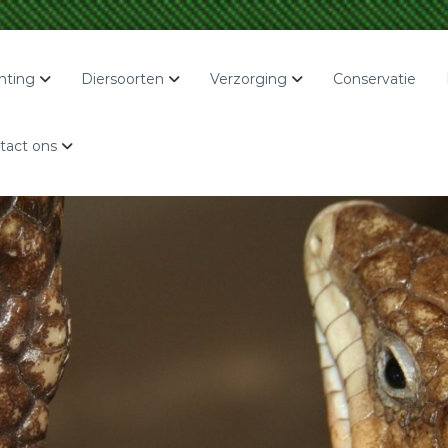
hting
Diersoorten
Verzorging
Conservatie
tact ons