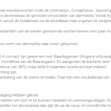
ral woestijnsoorten zoals de Uromastyx‐, Crotaphytus‐, Sauroma
 is devrieseasis de grootste veroorzaker van dermatitis. Vooral
zich vanuit de huidletsels via de bloedbaan naar organen te verspre
le bestanden van de eerder genoemde soorten binnen een paar 
deze vorm van dermatitis naar voren gekomen:
ect in contact zijn gekomen met Baardagamen (Pogona vitticeps)
jke mondflora van de Baardagaam. En aangezien de bacterie zeer
eratuur van 28°C maar liefst 5 maanden overleven) kan indirect
ting zijn.
enbaring van de ziekte te leiden. Daar kan een incubatietijd van
adiging hebben gehad.
 hebben om zich er te kunnen nestelen en vermenigvuldigen. E
 sneller tot devrieseasis dan dat dit via de neus‐ en mondholte h