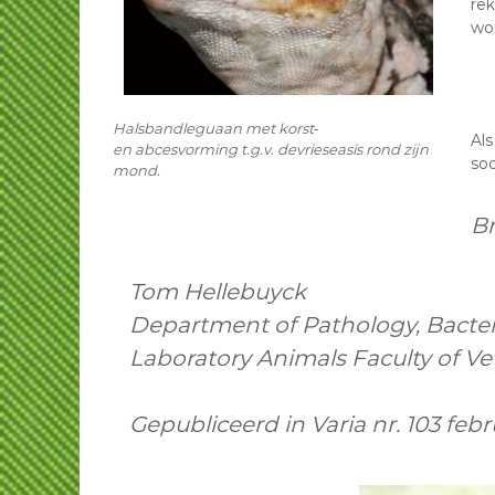
re
wo
Halsbandleguaan met korst‐
Als
en abcesvorming t.g.v. devrieseasis rond zijn
so
mond.
Br
Tom Hellebuyck
Department of Pathology, Bacter
Laboratory Animals Faculty of Ve
Gepubliceerd in Varia nr. 103 febr