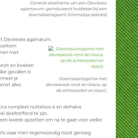
Correcte staalname van een Devriesea
agamarum- geïnduceerd huidletsel bij een
doornstaartagaam (Uromastyx species)
met Devriesea agamarum.
 voorkom
komen met
 bezit en kweken
lke gevallen is
nneer je
Doornstaartagame met
smet alles
devrieseasis rond de cloaca, op
de achterpoten en staart.
ica compleet nutteloos is en derhalve
l doeltreffend te zijn.
s een kweek opzetten om na te gaan voor welke
s iets waar men tegenwoordig nooit genoeg