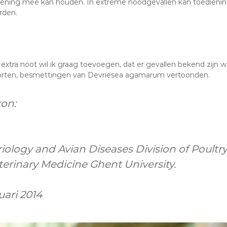
kening mee kan houden. In extreme noodgevallen kan toediening
rden.
 extra noot wil ik graag toevoegen, dat er gevallen bekend zij
orten, besmettingen van Devriesea agamarum vertoonden.
on:
iology and Avian Diseases Division of Poult
terinary Medicine Ghent University.
uari 2014