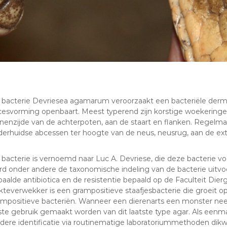
bacterie Devriesea agamarum veroorzaakt een bacteriële dermatit
cesvorming openbaart. Meest typerend zijn korstige woekeringe
nenzijde van de achterpoten, aan de staart en flanken. Regelm
derhuidse abcessen ter hoogte van de neus, neusrug, aan de ext
bacterie is vernoemd naar Luc A. Devriese, die deze bacterie v
d onder andere de taxonomische indeling van de bacterie uitvo
aalde antibiotica en de resistentie bepaald op de Faculteit Die
kteverwekker is een grampositieve staafjesbacterie die groeit o
ampositieve bacteriën. Wanneer een dierenarts een monster nee
te gebruik gemaakt worden van dit laatste type agar. Als eenmaal
dere identificatie via routinematige laboratoriummethoden dikwij