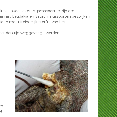
lus‐, Laudakia‐ en Agamasoorten zijn erg
 Agama‐, Laudakia‐en Sauromalussoorten bezwijken
iden met uiteindelijk sterfte van het
maanden tijd weggevaagd werden.
.
en
et