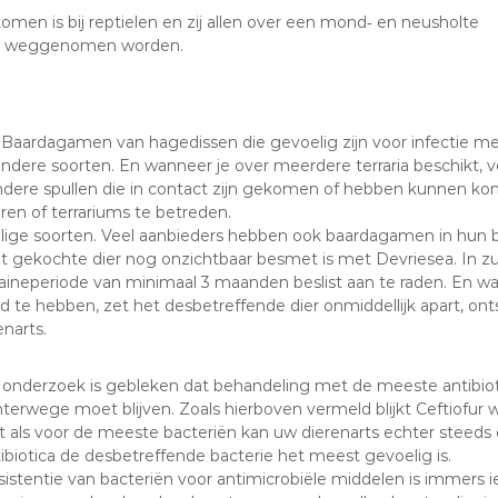
men is bij reptielen en zij allen over een mond‐ en neusholte
ijk weggenomen worden.
t Baardagamen van hagedissen die gevoelig zijn voor infectie 
ere soorten. En wanneer je over meerdere terraria beschikt,
andere spullen die in contact zijn gekomen of hebben kunnen 
en of terrariums te betreden.
oelige soorten. Veel aanbieders hebben ook baardagamen in hun
et gekochte dier nog onzichtbaar besmet is met Devriesea. In zu
aineperiode van minimaal 3 maanden beslist aan te raden. En wa
te hebben, zet het desbetreffende dier onmiddellijk apart, ont
narts.
 onderzoek is gebleken dat behandeling met de meeste antibiot
terwege moet blijven. Zoals hierboven vermeld blijkt Ceftiofur we
t als voor de meeste bacteriën kan uw dierenarts echter steed
ibiotica de desbetreffende bacterie het meest gevoelig is.
sistentie van bacteriën voor antimicrobiële middelen is immer