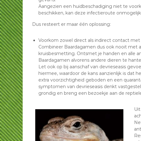
Aangezien een huidbeschadiging niet te voorko
beschikken, kan deze infectieroute onmogel
Dus resteert er maar één oplossing:
Voorkom zowel direct als indirect contact me
Combineer Baardagamen dus ook nooit met and
kruisbesmetting. Ontsmet je handen en alle 
Baardagamen alvorens andere dieren te hanter
Let ook op bij aanschaf van devrieseasis gev
hiermee, waardoor de kans aanzienlijk is dat h
extra voorzichtigheid geboden en een quarant
symptomen van devrieseasis denkt vastgesteld 
grondig en breng een bezoekje aan de reptiele
Uit
ach
Ne
ant
Re