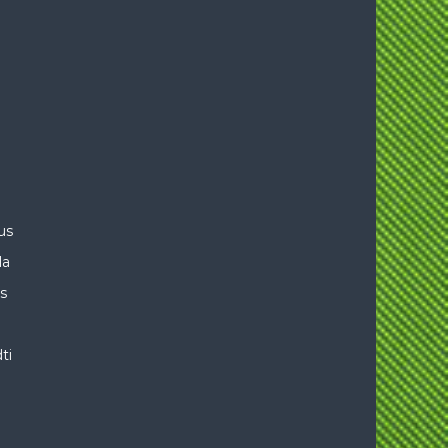
us
la
is
ti